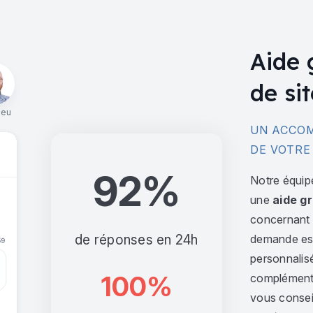
Aide 
de sit
ieu
UN ACCOM
DE VOTRE
92%
Notre équip
une
aide gr
concernant l
de réponses en 24h
demande est 
personnalis
100%
complément,
vous consei