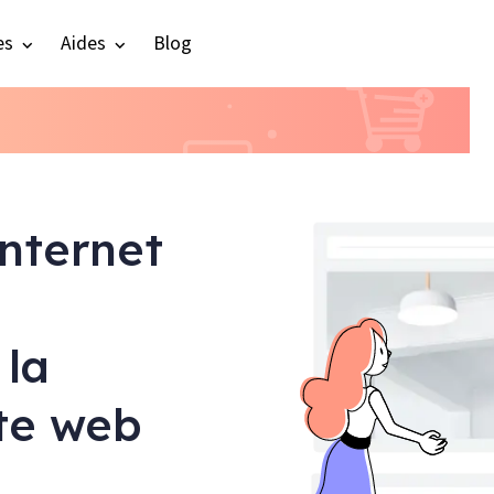
es
Aides
Blog
internet
 la
ite web