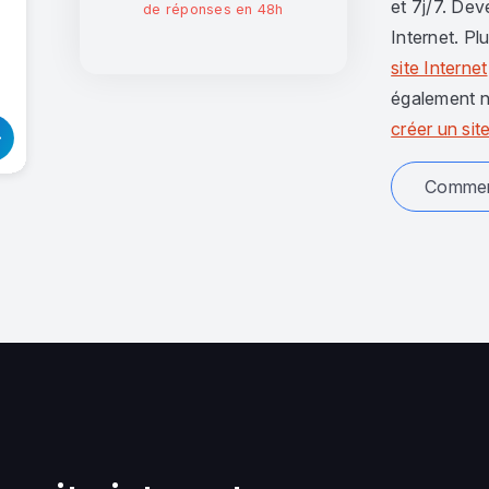
et 7j/7. Dev
de réponses en 48h
Internet. Pl
site Internet
également n
créer un site
Comment