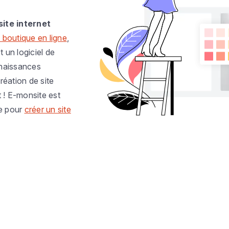
site internet
 boutique en ligne
,
t un logiciel de
nnaissances
réation de site
t ! E-monsite est
e pour
créer un site