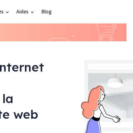
es
Aides
Blog
internet
 la
ite web