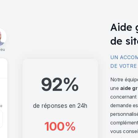
Aide 
de sit
ieu
UN ACCOM
DE VOTRE
92%
Notre équip
une
aide gr
concernant l
de réponses en 24h
demande est 
personnalis
100%
complément,
vous consei