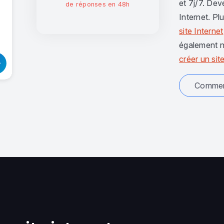
et 7j/7. Dev
de réponses en 48h
Internet. Pl
site Internet
également n
créer un site
Comment