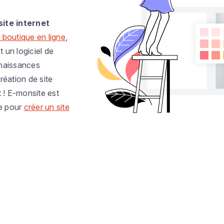
site internet
 boutique en ligne
,
t un logiciel de
nnaissances
réation de site
t ! E-monsite est
e pour
créer un site