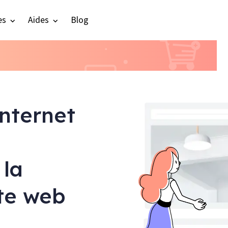
es
Aides
Blog
internet
 la
ite web