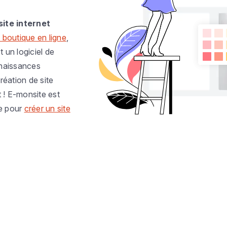
site internet
 boutique en ligne
,
t un logiciel de
nnaissances
réation de site
t ! E-monsite est
e pour
créer un site