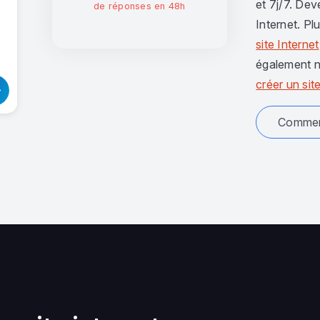
et 7j/7. Dev
de réponses en 48h
Internet. Pl
site Internet
également n
créer un site
Comment