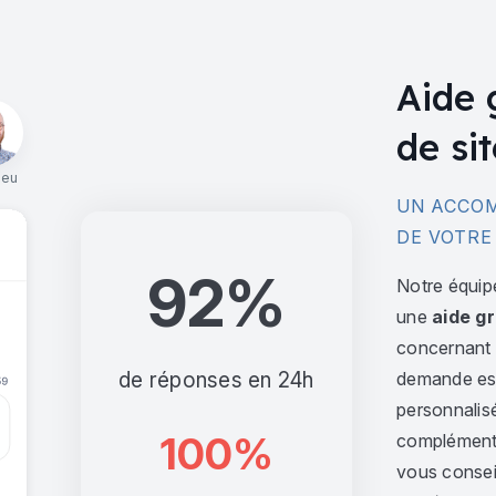
Aide 
de sit
ieu
UN ACCOM
DE VOTRE
92%
Notre équip
une
aide gr
concernant l
de réponses en 24h
demande est 
personnalis
100%
complément,
vous consei