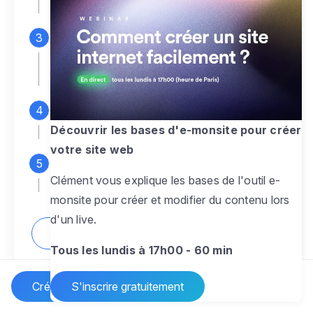
espace d'administration
Personnalisez entièrement le
design
pour créer un site web sur-mesure,
à votre image
Ajoutez des pages
sans limite pour
présenter votre activité, votre passion
Découvrir les bases d'e-monsite pour créer
votre site web
Profitez des fonctionnalités et outils
Clément vous explique les bases de l'outil e-
pour rendre votre site dynamique
monsite pour créer et modifier du contenu lors
d'un live.
Comment créer un site internet ?
Tous les lundis à 17h00 - 60 min
Créer un site Internet
S'inscrire gratuitement
Vos questions sur la création de site