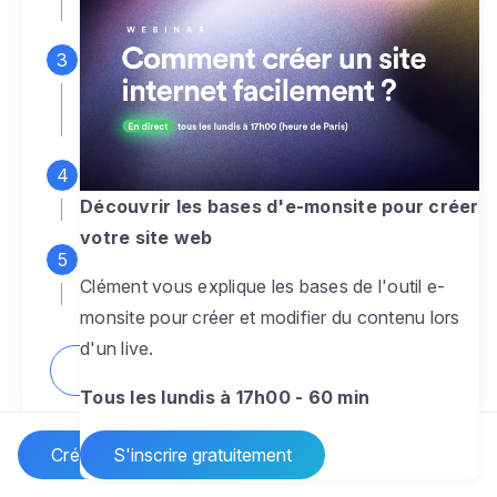
espace d'administration
Personnalisez entièrement le
design
pour créer un site web sur-mesure,
à votre image
Ajoutez des pages
sans limite pour
présenter votre activité, votre passion
Découvrir les bases d'e-monsite pour créer
votre site web
Profitez des fonctionnalités et outils
Clément vous explique les bases de l'outil e-
pour rendre votre site dynamique
monsite pour créer et modifier du contenu lors
d'un live.
Comment créer un site internet ?
Tous les lundis à 17h00 - 60 min
Créer un site Internet
S'inscrire gratuitement
Vos questions sur la création de site