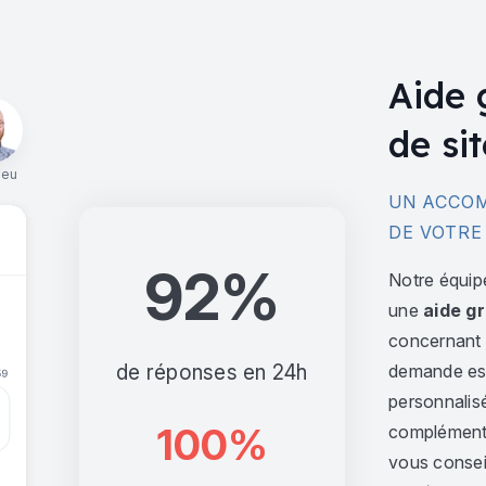
Aide 
de sit
ieu
UN ACCOM
DE VOTRE
92%
Notre équip
une
aide gr
concernant l
de réponses en 24h
demande est 
personnalis
100%
complément,
vous consei