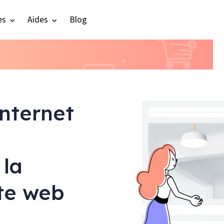
es
Aides
Blog
internet
 la
ite web