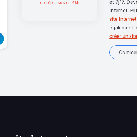
et 7j/7. Dev
de réponses en 48h
Internet. Pl
site Internet
également n
créer un site
Comment