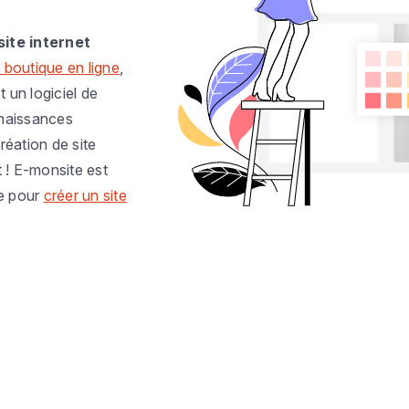
site internet
 boutique en ligne
,
t un logiciel de
nnaissances
réation de site
t ! E-monsite est
e pour
créer un site