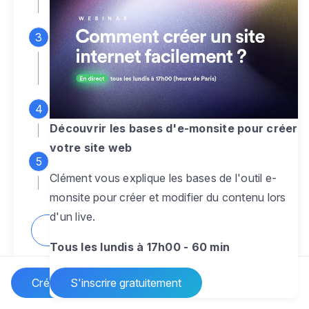
espace d'administration
Personnalisez entièrement le
design
pour créer un site web sur-mesure,
à votre image
Ajoutez des pages
sans limite pour
présenter votre activité, votre passion
Découvrir les bases d'e-monsite pour créer
votre site web
Profitez des fonctionnalités et outils
Clément vous explique les bases de l'outil e-
pour rendre votre site dynamique
monsite pour créer et modifier du contenu lors
d'un live.
Comment créer un site internet ?
Tous les lundis à 17h00 - 60 min
Créer un site Internet
S'inscrire gratuitement
Vos questions sur la création de site