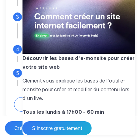
espace d'administration
Personnalisez entièrement le
design
pour créer un site web sur-mesure,
à votre image
Ajoutez des pages
sans limite pour
présenter votre activité, votre passion
Découvrir les bases d'e-monsite pour créer
votre site web
Profitez des fonctionnalités et outils
Clément vous explique les bases de l'outil e-
pour rendre votre site dynamique
monsite pour créer et modifier du contenu lors
d'un live.
Comment créer un site internet ?
Tous les lundis à 17h00 - 60 min
Créer un site Internet
S'inscrire gratuitement
Vos questions sur la création de site