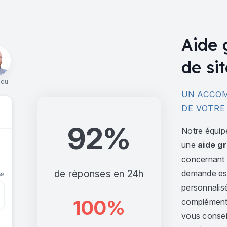
Aide 
de sit
ieu
UN ACCOM
DE VOTRE
92%
Notre équip
une
aide gr
concernant l
de réponses en 24h
demande est 
personnalis
100%
complément,
vous consei