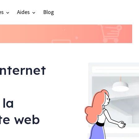
es
Aides
Blog
internet
 la
ite web