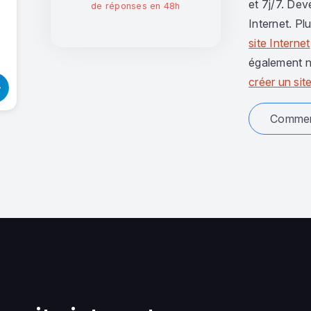
et 7j/7. Dev
de réponses en 48h
Internet. Pl
site Internet
également n
créer un site
Comment