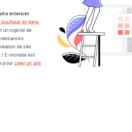
site internet
 boutique en ligne
,
t un logiciel de
nnaissances
réation de site
t ! E-monsite est
e pour
créer un site