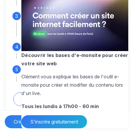
espace d'administration
Personnalisez entièrement le
design
pour créer un site web sur-mesure,
à votre image
Ajoutez des pages
sans limite pour
présenter votre activité, votre passion
Découvrir les bases d'e-monsite pour créer
votre site web
Profitez des fonctionnalités et outils
Clément vous explique les bases de l'outil e-
pour rendre votre site dynamique
monsite pour créer et modifier du contenu lors
d'un live.
Comment créer un site internet ?
Tous les lundis à 17h00 - 60 min
Créer un site Internet
S'inscrire gratuitement
Vos questions sur la création de site