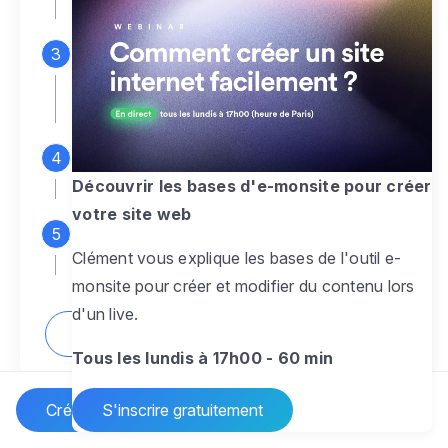
espace d'administration
Personnalisez entièrement le
design
pour créer un site web sur-mesure,
à votre image
Ajoutez des pages
sans limite pour
présenter votre activité, votre passion
Découvrir les bases d'e-monsite pour créer
votre site web
Profitez des fonctionnalités et outils
Clément vous explique les bases de l'outil e-
pour rendre votre site dynamique
monsite pour créer et modifier du contenu lors
d'un live.
Comment créer un site internet ?
Tous les lundis à 17h00 - 60 min
Créer un site Internet
S'inscrire gratuitement
Vos questions sur la création de site