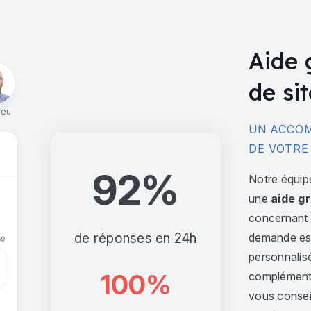
Aide 
de sit
ieu
UN ACCOM
DE VOTRE
92%
Notre équip
une
aide gr
concernant l
de réponses en 24h
demande est 
personnalis
100%
complément,
vous consei