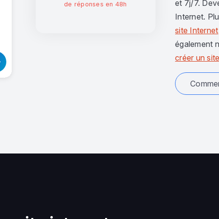
et 7j/7. Dev
de réponses en 48h
Internet. Pl
site Internet
également n
créer un site
Comment