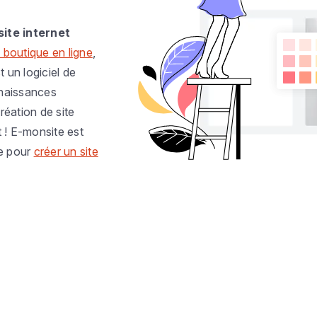
site internet
 boutique en ligne
,
t un logiciel de
nnaissances
réation de site
t ! E-monsite est
e pour
créer un site