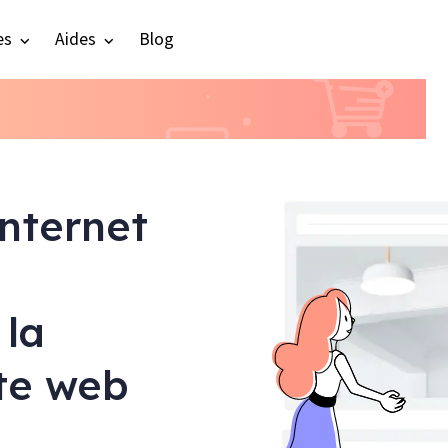
es
Aides
Blog
internet
 la
ite web