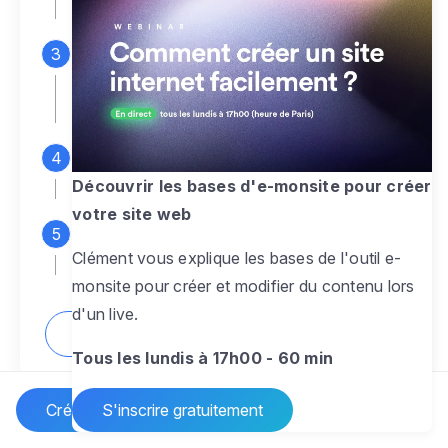
espace d'administration
Personnalisez entièrement le
design
pour créer un site web sur-mesure,
à votre image
Ajoutez des pages
sans limite pour
présenter votre activité, votre passion
Découvrir les bases d'e-monsite pour créer
votre site web
Profitez des fonctionnalités et outils
Clément vous explique les bases de l'outil e-
pour rendre votre site dynamique
monsite pour créer et modifier du contenu lors
d'un live.
Comment créer un site internet ?
Tous les lundis à 17h00 - 60 min
Créer un site Internet
S'inscrire gratuitement
Vos questions sur la création de site