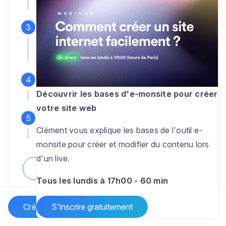
espace d'administration
Personnalisez entièrement le
design
pour créer un site web sur-mesure,
à votre image
Ajoutez des pages
sans limite pour
présenter votre activité, votre passion
Découvrir les bases d'e-monsite pour créer
votre site web
Profitez des fonctionnalités et outils
Clément vous explique les bases de l'outil e-
pour rendre votre site dynamique
monsite pour créer et modifier du contenu lors
d'un live.
Comment créer un site internet ?
Tous les lundis à 17h00 - 60 min
Créer un site Internet
S'inscrire gratuitement
Vos questions sur la création de site