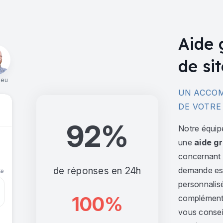
Aide 
de sit
ieu
UN ACCOM
DE VOTRE
92%
Notre équip
une
aide gr
concernant l
de réponses en 24h
demande est 
personnalis
100%
complément,
vous consei