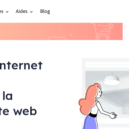
es
Aides
Blog
internet
 la
ite web