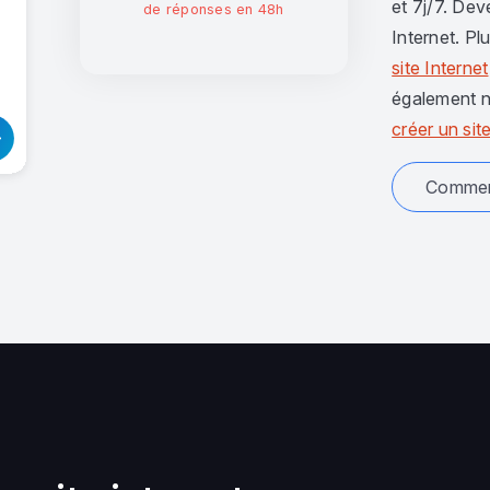
et 7j/7. Dev
de réponses en 48h
Internet. Pl
site Internet
également n
créer un site
Comment