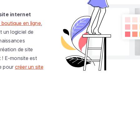
site internet
 boutique en ligne
,
t un logiciel de
nnaissances
réation de site
t ! E-monsite est
e pour
créer un site