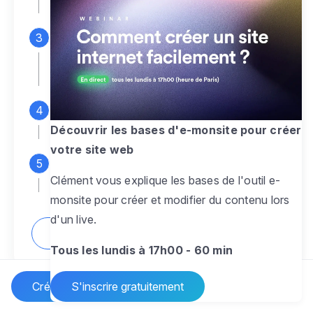
espace d'administration
Personnalisez entièrement le
design
pour créer un site web sur-mesure,
à votre image
Ajoutez des pages
sans limite pour
présenter votre activité, votre passion
Découvrir les bases d'e-monsite pour créer
votre site web
Profitez des fonctionnalités et outils
Clément vous explique les bases de l'outil e-
pour rendre votre site dynamique
monsite pour créer et modifier du contenu lors
d'un live.
Comment créer un site internet ?
Tous les lundis à 17h00 - 60 min
Créer un site Internet
S'inscrire gratuitement
Vos questions sur la création de site