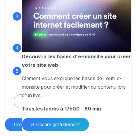
espace d'administration
Personnalisez entièrement le
design
pour créer un site web sur-mesure,
à votre image
Ajoutez des pages
sans limite pour
présenter votre activité, votre passion
Découvrir les bases d'e-monsite pour créer
votre site web
Profitez des fonctionnalités et outils
Clément vous explique les bases de l'outil e-
pour rendre votre site dynamique
monsite pour créer et modifier du contenu lors
d'un live.
Comment créer un site internet ?
Tous les lundis à 17h00 - 60 min
Créer un site Internet
S'inscrire gratuitement
Vos questions sur la création de site