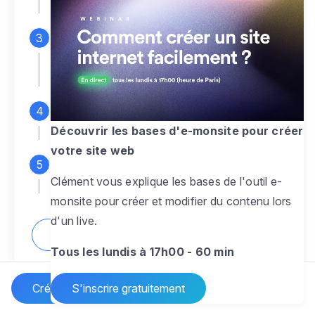
espace d'administration
Personnalisez entièrement le
design
pour créer un site web sur-mesure,
à votre image
Ajoutez des pages
sans limite pour
présenter votre activité, votre passion
Découvrir les bases d'e-monsite pour créer
votre site web
Profitez des fonctionnalités et outils
Clément vous explique les bases de l'outil e-
pour rendre votre site dynamique
monsite pour créer et modifier du contenu lors
d'un live.
Comment créer un site internet ?
Tous les lundis à 17h00 - 60 min
Créer un site Internet
S'inscrire gratuitement
Vos questions sur la création de site