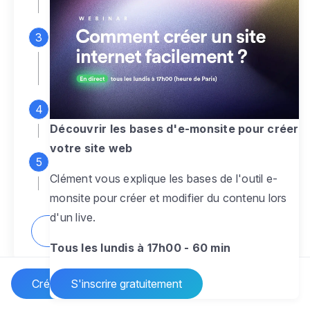
espace d'administration
Personnalisez entièrement le
design
pour créer un site web sur-mesure,
à votre image
Ajoutez des pages
sans limite pour
présenter votre activité, votre passion
Découvrir les bases d'e-monsite pour créer
votre site web
Profitez des fonctionnalités et outils
Clément vous explique les bases de l'outil e-
pour rendre votre site dynamique
monsite pour créer et modifier du contenu lors
d'un live.
Comment créer un site internet ?
Tous les lundis à 17h00 - 60 min
Créer un site Internet
S'inscrire gratuitement
Vos questions sur la création de site