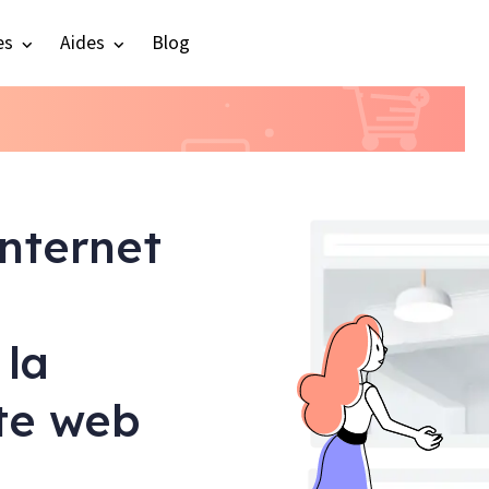
es
Aides
Blog
internet
 la
ite web