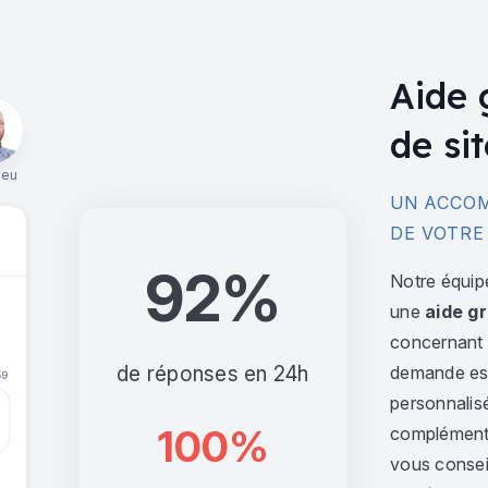
Aide 
de sit
ieu
UN ACCOM
DE VOTRE
92%
Notre équip
une
aide gr
concernant l
de réponses en 24h
demande est 
personnalis
100%
complément,
vous consei