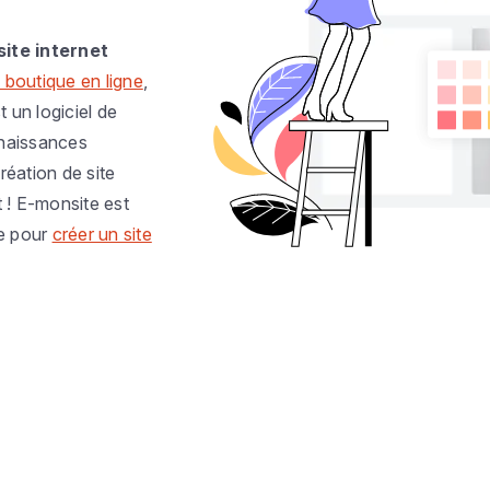
site internet
 boutique en ligne
,
t un logiciel de
nnaissances
réation de site
t ! E-monsite est
e pour
créer un site