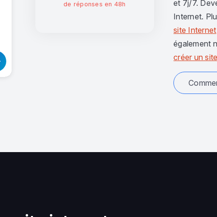
et 7j/7. Dev
de réponses en 48h
Internet. Pl
site Internet
également n
créer un site
Comment