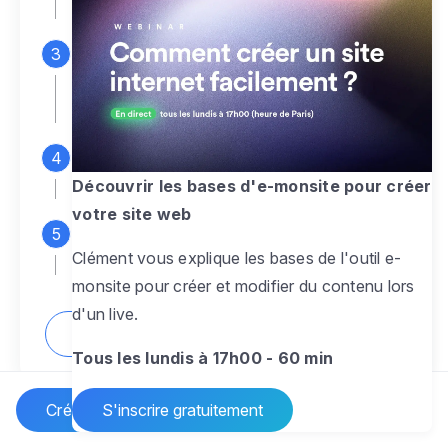
espace d'administration
Personnalisez entièrement le
design
pour créer un site web sur-mesure,
à votre image
Ajoutez des pages
sans limite pour
présenter votre activité, votre passion
Découvrir les bases d'e-monsite pour créer
votre site web
Profitez des fonctionnalités et outils
Clément vous explique les bases de l'outil e-
pour rendre votre site dynamique
monsite pour créer et modifier du contenu lors
d'un live.
Comment créer un site internet ?
Tous les lundis à 17h00 - 60 min
Créer un site Internet
S'inscrire gratuitement
Vos questions sur la création de site