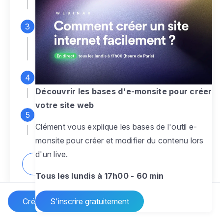
espace d'administration
Personnalisez entièrement le
design
pour créer un site web sur-mesure,
à votre image
Ajoutez des pages
sans limite pour
présenter votre activité, votre passion
Découvrir les bases d'e-monsite pour créer
votre site web
Profitez des fonctionnalités et outils
Clément vous explique les bases de l'outil e-
pour rendre votre site dynamique
monsite pour créer et modifier du contenu lors
d'un live.
Comment créer un site internet ?
Tous les lundis à 17h00 - 60 min
Créer un site Internet
S'inscrire gratuitement
Vos questions sur la création de site