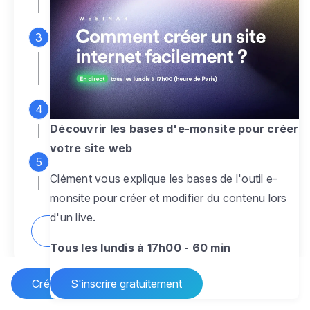
espace d'administration
Personnalisez entièrement le
design
pour créer un site web sur-mesure,
à votre image
Ajoutez des pages
sans limite pour
présenter votre activité, votre passion
Découvrir les bases d'e-monsite pour créer
votre site web
Profitez des fonctionnalités et outils
Clément vous explique les bases de l'outil e-
pour rendre votre site dynamique
monsite pour créer et modifier du contenu lors
d'un live.
Comment créer un site internet ?
Tous les lundis à 17h00 - 60 min
Créer un site Internet
S'inscrire gratuitement
Vos questions sur la création de site