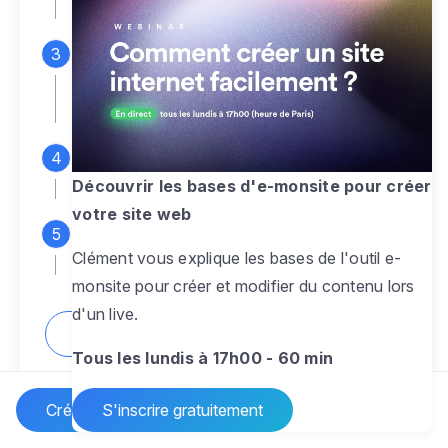
espace d'administration
Personnalisez entièrement le
design
pour créer un site web sur-mesure,
à votre image
Ajoutez des pages
sans limite pour
présenter votre activité, votre passion
Découvrir les bases d'e-monsite pour créer
votre site web
Profitez des fonctionnalités et outils
Clément vous explique les bases de l'outil e-
pour rendre votre site dynamique
monsite pour créer et modifier du contenu lors
d'un live.
Comment créer un site internet ?
Tous les lundis à 17h00 - 60 min
Créer un site Internet
S'inscrire gratuitement
Vos questions sur la création de site