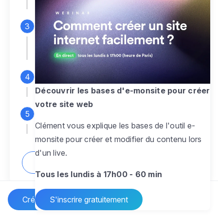
espace d'administration
Personnalisez entièrement le
design
pour créer un site web sur-mesure,
à votre image
Ajoutez des pages
sans limite pour
présenter votre activité, votre passion
Découvrir les bases d'e-monsite pour créer
votre site web
Profitez des fonctionnalités et outils
Clément vous explique les bases de l'outil e-
pour rendre votre site dynamique
monsite pour créer et modifier du contenu lors
d'un live.
Comment créer un site internet ?
Tous les lundis à 17h00 - 60 min
Créer un site Internet
S'inscrire gratuitement
Vos questions sur la création de site