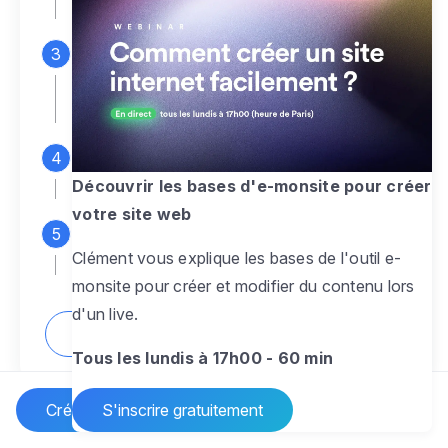
espace d'administration
Personnalisez entièrement le
design
pour créer un site web sur-mesure,
à votre image
Ajoutez des pages
sans limite pour
présenter votre activité, votre passion
Découvrir les bases d'e-monsite pour créer
votre site web
Profitez des fonctionnalités et outils
Clément vous explique les bases de l'outil e-
pour rendre votre site dynamique
monsite pour créer et modifier du contenu lors
d'un live.
Comment créer un site internet ?
Tous les lundis à 17h00 - 60 min
Créer un site Internet
S'inscrire gratuitement
Vos questions sur la création de site