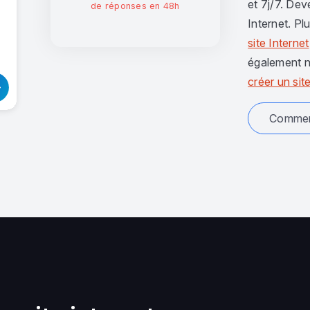
et 7j/7. Dev
de réponses en 48h
Internet. Pl
site Internet
également n
créer un site
Comment