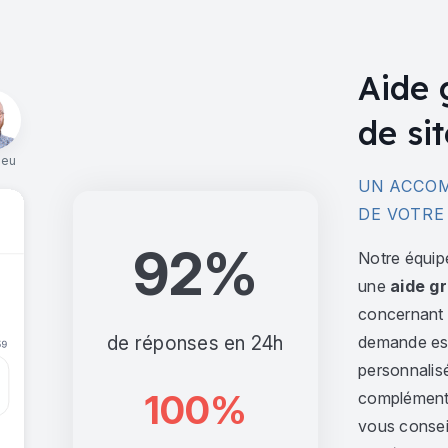
Aide 
de sit
ieu
UN ACCOM
DE VOTRE
92%
Notre équip
une
aide gr
concernant l
de réponses en 24h
demande est 
personnalis
100%
complément,
vous consei