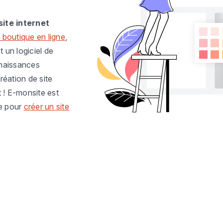
site internet
 boutique en ligne
,
t un logiciel de
nnaissances
réation de site
t ! E-monsite est
e pour
créer un site