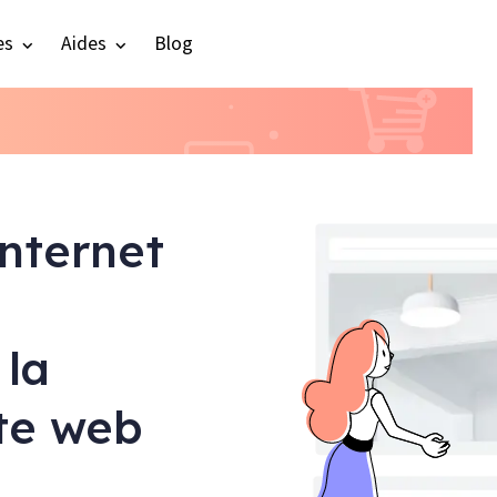
es
Aides
Blog
internet
 la
ite web