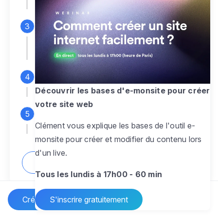
espace d'administration
Personnalisez entièrement le
design
pour créer un site web sur-mesure,
à votre image
Ajoutez des pages
sans limite pour
présenter votre activité, votre passion
Découvrir les bases d'e-monsite pour créer
votre site web
Profitez des fonctionnalités et outils
Clément vous explique les bases de l'outil e-
pour rendre votre site dynamique
monsite pour créer et modifier du contenu lors
d'un live.
Comment créer un site internet ?
Tous les lundis à 17h00 - 60 min
Créer un site Internet
S'inscrire gratuitement
Vos questions sur la création de site