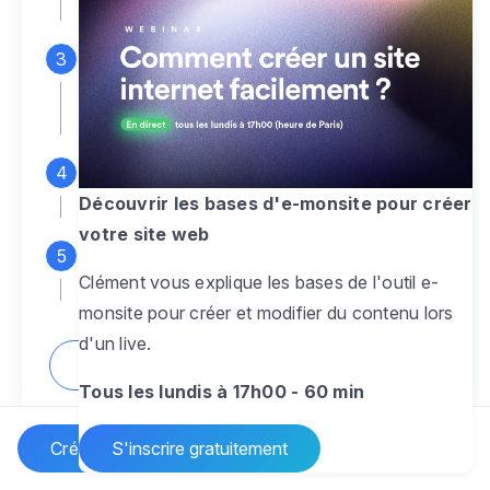
espace d'administration
Personnalisez entièrement le
design
pour créer un site web sur-mesure,
à votre image
Ajoutez des pages
sans limite pour
présenter votre activité, votre passion
Découvrir les bases d'e-monsite pour créer
votre site web
Profitez des fonctionnalités et outils
Clément vous explique les bases de l'outil e-
pour rendre votre site dynamique
monsite pour créer et modifier du contenu lors
d'un live.
Comment créer un site internet ?
Tous les lundis à 17h00 - 60 min
Créer un site Internet
S'inscrire gratuitement
Vos questions sur la création de site