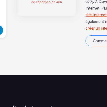
et 7j/7. Dev
de réponses en 48h
Internet. Pl
site Internet
également n
créer un site
Comment