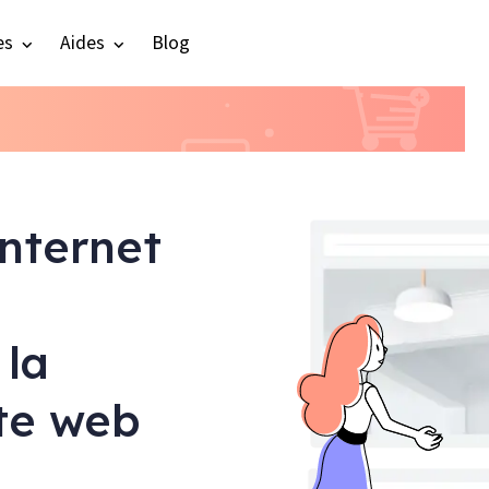
es
Aides
Blog
internet
 la
ite web