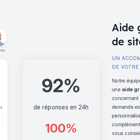
Aide 
de sit
ieu
UN ACCOM
DE VOTRE
92%
Notre équip
une
aide gr
concernant l
de réponses en 24h
demande est 
personnalis
100%
complément,
vous consei