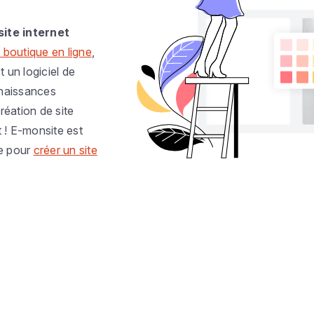
site internet
 boutique en ligne
,
t un logiciel de
nnaissances
réation de site
t ! E-monsite est
e pour
créer un site