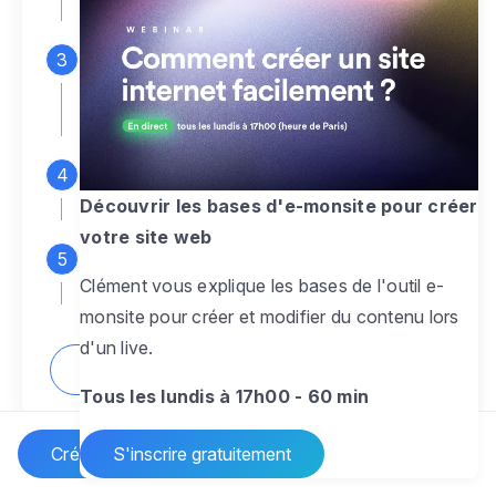
espace d'administration
Personnalisez entièrement le
design
pour créer un site web sur-mesure,
à votre image
Ajoutez des pages
sans limite pour
présenter votre activité, votre passion
Découvrir les bases d'e-monsite pour créer
votre site web
Profitez des fonctionnalités et outils
Clément vous explique les bases de l'outil e-
pour rendre votre site dynamique
monsite pour créer et modifier du contenu lors
d'un live.
Comment créer un site internet ?
Tous les lundis à 17h00 - 60 min
Créer un site Internet
S'inscrire gratuitement
Vos questions sur la création de site