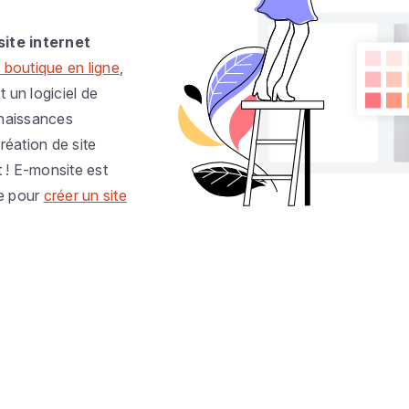
site internet
 boutique en ligne
,
t un logiciel de
nnaissances
réation de site
t ! E-monsite est
e pour
créer un site