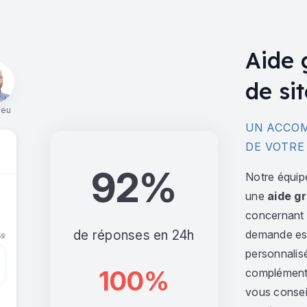
Aide 
de sit
ieu
UN ACCOM
DE VOTRE
92%
Notre équip
une
aide gr
concernant l
de réponses en 24h
demande est 
personnalis
100%
complément,
vous consei