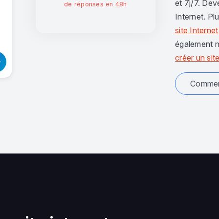
et 7j/7. Dev
de réponses en 48h
Internet. Pl
site Internet
également n
créer un site
Comment