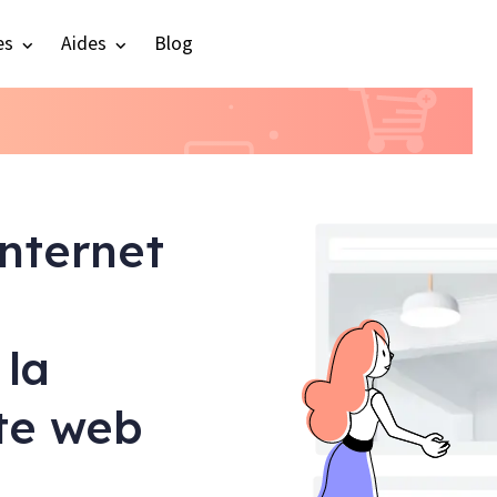
es
Aides
Blog
internet
 la
ite web