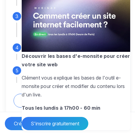
espace d'administration
Personnalisez entièrement le
design
pour créer un site web sur-mesure,
à votre image
Ajoutez des pages
sans limite pour
présenter votre activité, votre passion
Découvrir les bases d'e-monsite pour créer
votre site web
Profitez des fonctionnalités et outils
Clément vous explique les bases de l'outil e-
pour rendre votre site dynamique
monsite pour créer et modifier du contenu lors
d'un live.
Comment créer un site internet ?
Tous les lundis à 17h00 - 60 min
Créer un site Internet
S'inscrire gratuitement
Vos questions sur la création de site