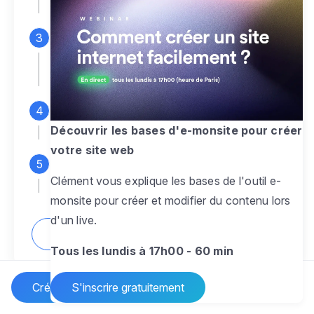
espace d'administration
Personnalisez entièrement le
design
pour créer un site web sur-mesure,
à votre image
Ajoutez des pages
sans limite pour
présenter votre activité, votre passion
Découvrir les bases d'e-monsite pour créer
votre site web
Profitez des fonctionnalités et outils
Clément vous explique les bases de l'outil e-
pour rendre votre site dynamique
monsite pour créer et modifier du contenu lors
d'un live.
Comment créer un site internet ?
Tous les lundis à 17h00 - 60 min
Créer un site Internet
S'inscrire gratuitement
Vos questions sur la création de site