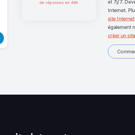
et 7j/7. Dev
de réponses en 48h
Internet. Pl
site Internet
également n
créer un site
Comment