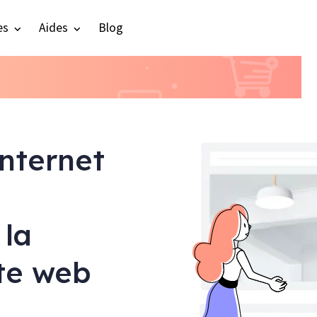
es
Aides
Blog
internet
 la
ite web