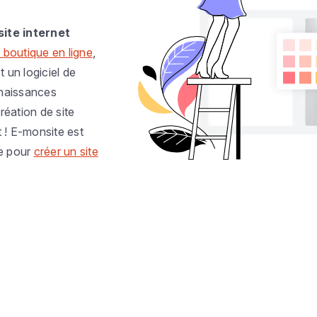
site internet
 boutique en ligne
,
t un logiciel de
nnaissances
réation de site
t ! E-monsite est
e pour
créer un site