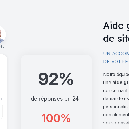
Aide 
de sit
ieu
UN ACCOM
DE VOTRE
92%
Notre équip
une
aide gr
concernant l
de réponses en 24h
demande est 
personnalis
100%
complément,
vous consei