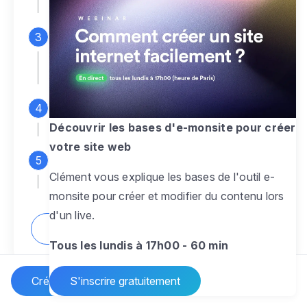
espace d'administration
Personnalisez entièrement le
design
pour créer un site web sur-mesure,
à votre image
Ajoutez des pages
sans limite pour
présenter votre activité, votre passion
Découvrir les bases d'e-monsite pour créer
votre site web
Profitez des fonctionnalités et outils
Clément vous explique les bases de l'outil e-
pour rendre votre site dynamique
monsite pour créer et modifier du contenu lors
d'un live.
Comment créer un site internet ?
Tous les lundis à 17h00 - 60 min
Créer un site Internet
S'inscrire gratuitement
Vos questions sur la création de site