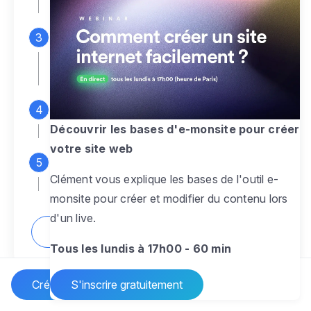
espace d'administration
Personnalisez entièrement le
design
pour créer un site web sur-mesure,
à votre image
Ajoutez des pages
sans limite pour
présenter votre activité, votre passion
Découvrir les bases d'e-monsite pour créer
votre site web
Profitez des fonctionnalités et outils
Clément vous explique les bases de l'outil e-
pour rendre votre site dynamique
monsite pour créer et modifier du contenu lors
d'un live.
Comment créer un site internet ?
Tous les lundis à 17h00 - 60 min
Créer un site Internet
S'inscrire gratuitement
Vos questions sur la création de site