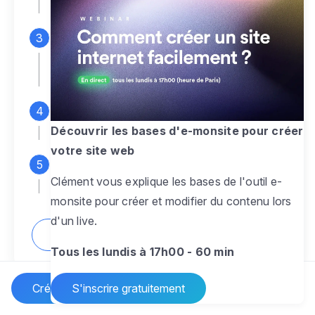
espace d'administration
Personnalisez entièrement le
design
pour créer un site web sur-mesure,
à votre image
Ajoutez des pages
sans limite pour
présenter votre activité, votre passion
Découvrir les bases d'e-monsite pour créer
votre site web
Profitez des fonctionnalités et outils
Clément vous explique les bases de l'outil e-
pour rendre votre site dynamique
monsite pour créer et modifier du contenu lors
d'un live.
Comment créer un site internet ?
Tous les lundis à 17h00 - 60 min
Créer un site Internet
S'inscrire gratuitement
Vos questions sur la création de site