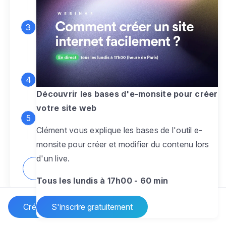
espace d'administration
Personnalisez entièrement le
design
pour créer un site web sur-mesure,
à votre image
Ajoutez des pages
sans limite pour
présenter votre activité, votre passion
Découvrir les bases d'e-monsite pour créer
votre site web
Profitez des fonctionnalités et outils
Clément vous explique les bases de l'outil e-
pour rendre votre site dynamique
monsite pour créer et modifier du contenu lors
d'un live.
Comment créer un site internet ?
Tous les lundis à 17h00 - 60 min
Créer un site Internet
S'inscrire gratuitement
Vos questions sur la création de site