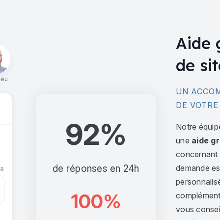
Aide 
de sit
ieu
UN ACCOM
DE VOTRE
92%
Notre équip
une
aide gr
concernant l
de réponses en 24h
demande est 
personnalis
100%
complément,
vous consei