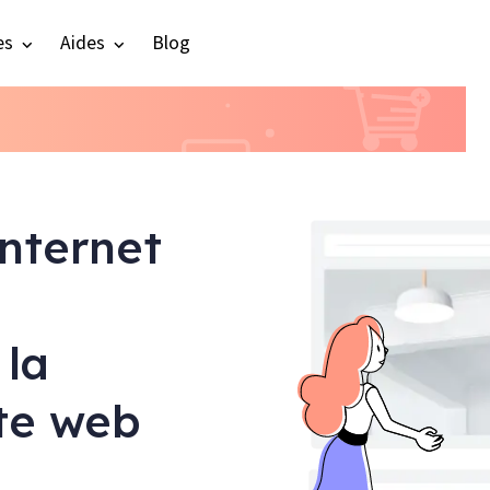
es
Aides
Blog
internet
 la
ite web