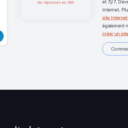
et 7j/7. Dev
de réponses en 48h
Internet. Pl
site Internet
également n
créer un site
Comment