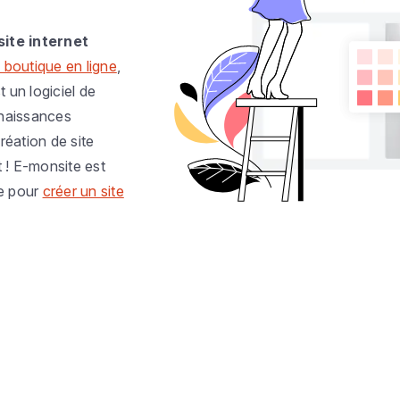
site internet
 boutique en ligne
,
t un logiciel de
nnaissances
réation de site
t ! E-monsite est
e pour
créer un site