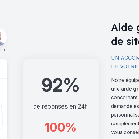
Aide 
de sit
ieu
UN ACCOM
DE VOTRE
92%
Notre équip
une
aide gr
concernant l
de réponses en 24h
demande est 
personnalis
100%
complément,
vous consei