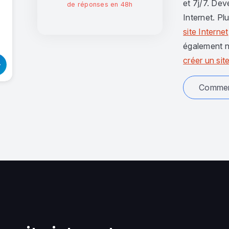
et 7j/7. Dev
de réponses en 48h
Internet. Pl
site Internet
également n
créer un site
Comment