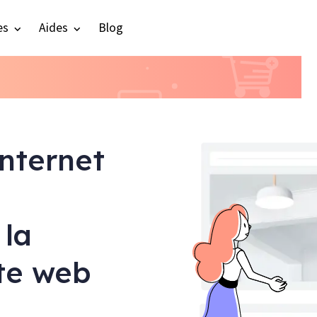
es
Aides
Blog
internet
 la
ite web