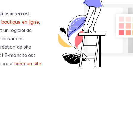
site internet
 boutique en ligne
,
t un logiciel de
nnaissances
réation de site
t ! E-monsite est
e pour
créer un site