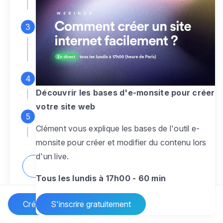
espace d'administration
Personnalisez entièrement le
design
pour créer un site web sur-mesure,
à votre image
Ajoutez des pages
sans limite pour
présenter votre activité, votre passion
Découvrir les bases d'e-monsite pour créer
votre site web
Profitez des fonctionnalités et outils
Clément vous explique les bases de l'outil e-
pour rendre votre site dynamique
monsite pour créer et modifier du contenu lors
d'un live.
Comment créer un site internet ?
Tous les lundis à 17h00 - 60 min
Créer un site Internet
S'inscrire gratuitement
Vos questions sur la création de site