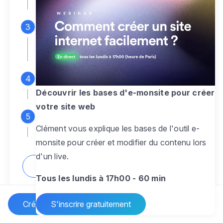
espace d'administration
Personnalisez entièrement le
design
pour créer un site web sur-mesure,
à votre image
Ajoutez des pages
sans limite pour
présenter votre activité, votre passion
Découvrir les bases d'e-monsite pour créer
votre site web
Profitez des fonctionnalités et outils
Clément vous explique les bases de l'outil e-
pour rendre votre site dynamique
monsite pour créer et modifier du contenu lors
d'un live.
Comment créer un site internet ?
Tous les lundis à 17h00 - 60 min
Créer un site Internet
S'inscrire gratuitement
Vos questions sur la création de site