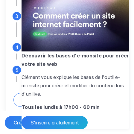
espace d'administration
Personnalisez entièrement le
design
pour créer un site web sur-mesure,
à votre image
Ajoutez des pages
sans limite pour
présenter votre activité, votre passion
Découvrir les bases d'e-monsite pour créer
votre site web
Profitez des fonctionnalités et outils
Clément vous explique les bases de l'outil e-
pour rendre votre site dynamique
monsite pour créer et modifier du contenu lors
d'un live.
Comment créer un site internet ?
Tous les lundis à 17h00 - 60 min
Créer un site Internet
S'inscrire gratuitement
Vos questions sur la création de site