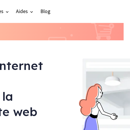
es
Aides
Blog
internet
 la
ite web