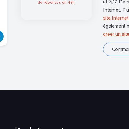
et 7j/7. Dev
de réponses en 48h
Internet. Pl
site Internet
également n
créer un site
Comment