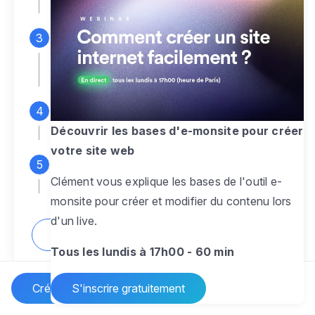
espace d'administration
Personnalisez entièrement le
design
pour créer un site web sur-mesure,
à votre image
Ajoutez des pages
sans limite pour
présenter votre activité, votre passion
Découvrir les bases d'e-monsite pour créer
votre site web
Profitez des fonctionnalités et outils
Clément vous explique les bases de l'outil e-
pour rendre votre site dynamique
monsite pour créer et modifier du contenu lors
d'un live.
Comment créer un site internet ?
Tous les lundis à 17h00 - 60 min
Créer un site Internet
S'inscrire gratuitement
Vos questions sur la création de site