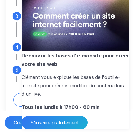
espace d'administration
Personnalisez entièrement le
design
pour créer un site web sur-mesure,
à votre image
Ajoutez des pages
sans limite pour
présenter votre activité, votre passion
Découvrir les bases d'e-monsite pour créer
votre site web
Profitez des fonctionnalités et outils
Clément vous explique les bases de l'outil e-
pour rendre votre site dynamique
monsite pour créer et modifier du contenu lors
d'un live.
Comment créer un site internet ?
Tous les lundis à 17h00 - 60 min
Créer un site Internet
S'inscrire gratuitement
Vos questions sur la création de site