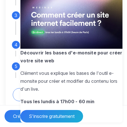
espace d'administration
Personnalisez entièrement le
design
pour créer un site web sur-mesure,
à votre image
Ajoutez des pages
sans limite pour
présenter votre activité, votre passion
Découvrir les bases d'e-monsite pour créer
votre site web
Profitez des fonctionnalités et outils
Clément vous explique les bases de l'outil e-
pour rendre votre site dynamique
monsite pour créer et modifier du contenu lors
d'un live.
Comment créer un site internet ?
Tous les lundis à 17h00 - 60 min
Créer un site Internet
S'inscrire gratuitement
Vos questions sur la création de site