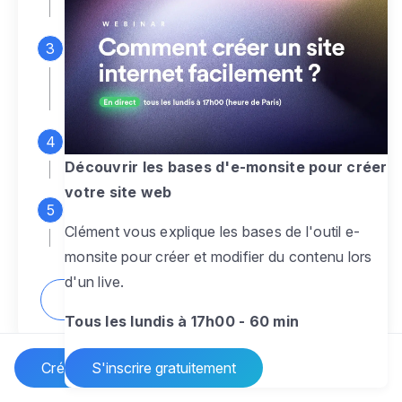
espace d'administration
Personnalisez entièrement le
design
pour créer un site web sur-mesure,
à votre image
Ajoutez des pages
sans limite pour
présenter votre activité, votre passion
Découvrir les bases d'e-monsite pour créer
votre site web
Profitez des fonctionnalités et outils
Clément vous explique les bases de l'outil e-
pour rendre votre site dynamique
monsite pour créer et modifier du contenu lors
d'un live.
Comment créer un site internet ?
Tous les lundis à 17h00 - 60 min
Créer un site Internet
S'inscrire gratuitement
Vos questions sur la création de site