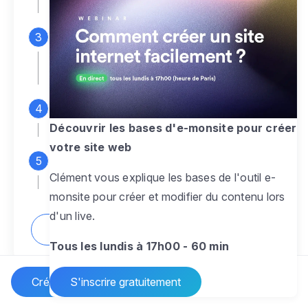
espace d'administration
Personnalisez entièrement le
design
pour créer un site web sur-mesure,
à votre image
Ajoutez des pages
sans limite pour
présenter votre activité, votre passion
Découvrir les bases d'e-monsite pour créer
votre site web
Profitez des fonctionnalités et outils
Clément vous explique les bases de l'outil e-
pour rendre votre site dynamique
monsite pour créer et modifier du contenu lors
d'un live.
Comment créer un site internet ?
Tous les lundis à 17h00 - 60 min
Créer un site Internet
S'inscrire gratuitement
Vos questions sur la création de site